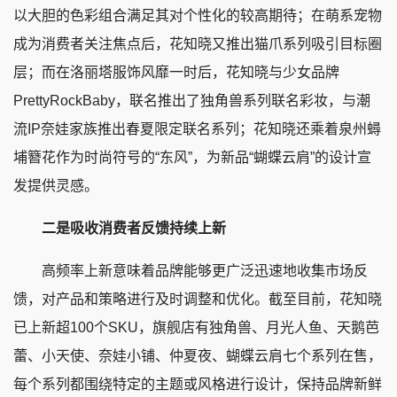
以大胆的色彩组合满足其对个性化的较高期待；在萌系宠物
成为消费者关注焦点后，花知晓又推出猫爪系列吸引目标圈
层；而在洛丽塔服饰风靡一时后，花知晓与少女品牌
PrettyRockBaby，联名推出了独角兽系列联名彩妆，与潮
流IP奈娃家族推出春夏限定联名系列；花知晓还乘着泉州蟳
埔簪花作为时尚符号的“东风”，为新品“蝴蝶云肩”的设计宣
发提供灵感。
二是吸收消费者反馈持续上新
高频率上新意味着品牌能够更广泛迅速地收集市场反
馈，对产品和策略进行及时调整和优化。截至目前，花知晓
已上新超100个SKU，旗舰店有独角兽、月光人鱼、天鹅芭
蕾、小天使、奈娃小铺、仲夏夜、蝴蝶云肩七个系列在售，
每个系列都围绕特定的主题或风格进行设计，保持品牌新鲜